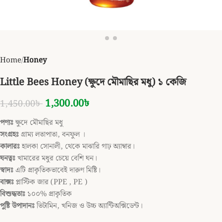
Home
Honey
Little Bees Honey (ক্ষুদে মৌমাছির মধু) ১ কেজি
1,300.00
৳
1,450.00
৳
পণ্যঃ
ক্ষুদে মৌমাছির মধু
সংগ্রহঃ
গ্রাম্য লতাপাতা, বনফুল ।
কালারঃ
হালকা সোনালী, থেকে মাঝারি গাঢ় অ্যাম্বার।
ঘনত্বঃ
খামারের মধুর চেয়ে বেশি ঘন।
স্বাদঃ
এটি প্রাকৃতিকভাবেই দারুণ মিষ্টি।
বাক্সঃ
প্লাস্টিক জার (PPE , PE )
বিশুদ্ধতাঃ
১০০% প্রাকৃতিক
পুষ্টি উপাদানঃ
ভিটামিন, খনিজ ও উচ্চ অ্যান্টিঅক্সিডেন্ট।