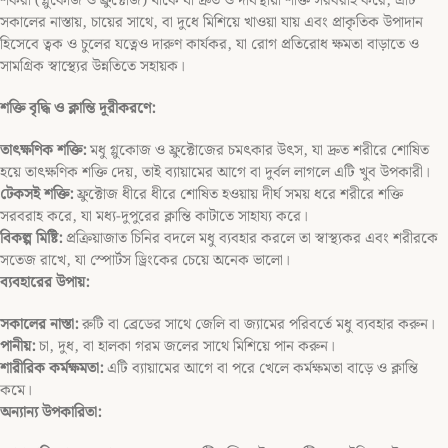
শর্করা (গ্লুকোজ ও ফ্রুক্টোজ) থাকে যা দ্রুত ও দীর্ঘস্থায়ী শক্তি সরবরাহ করে; এটি
সকালের নাস্তায়, চায়ের সাথে, বা দুধে মিশিয়ে খাওয়া যায় এবং প্রাকৃতিক উপাদান
হিসেবে ত্বক ও চুলের যত্নেও দারুণ কার্যকর, যা রোগ প্রতিরোধ ক্ষমতা বাড়াতে ও
সামগ্রিক স্বাস্থ্যের উন্নতিতে সহায়ক।
শক্তি বৃদ্ধি ও ক্লান্তি দূরীকরণে:
তাৎক্ষণিক শক্তি:
মধু গ্লুকোজ ও ফ্রুক্টোজের চমৎকার উৎস, যা দ্রুত শরীরে শোষিত
হয়ে তাৎক্ষণিক শক্তি দেয়, তাই ব্যায়ামের আগে বা দুর্বল লাগলে এটি খুব উপকারী।
টেকসই শক্তি:
ফ্রুক্টোজ ধীরে ধীরে শোষিত হওয়ায় দীর্ঘ সময় ধরে শরীরে শক্তি
সরবরাহ করে, যা মধ্য-দুপুরের ক্লান্তি কাটাতে সাহায্য করে।
বিকল্প মিষ্টি:
প্রক্রিয়াজাত চিনির বদলে মধু ব্যবহার করলে তা স্বাস্থ্যকর এবং শরীরকে
সতেজ রাখে, যা স্পোর্টস ড্রিংকের চেয়ে অনেক ভালো।
ব্যবহারের উপায়:
সকালের নাস্তা:
রুটি বা ব্রেডের সাথে জেলি বা জ্যামের পরিবর্তে মধু ব্যবহার করুন।
পানীয়:
চা, দুধ, বা হালকা গরম জলের সাথে মিশিয়ে পান করুন।
শারীরিক কর্মক্ষমতা:
এটি ব্যায়ামের আগে বা পরে খেলে কর্মক্ষমতা বাড়ে ও ক্লান্তি
কমে।
অন্যান্য উপকারিতা: