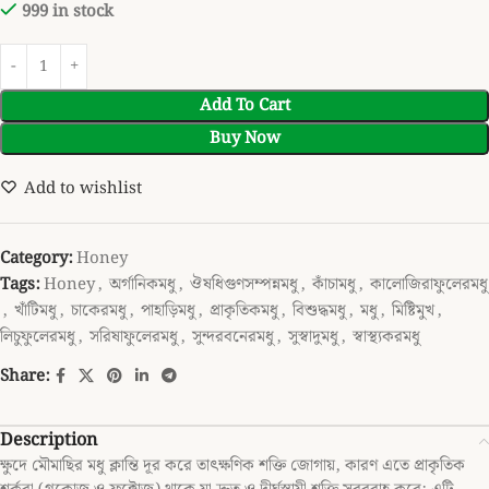
999 in stock
Add To Cart
Buy Now
Add to wishlist
Category:
Honey
Tags:
Honey
,
অর্গানিকমধু
,
ঔষধিগুণসম্পন্নমধু
,
কাঁচামধু
,
কালোজিরাফুলেরমধু
,
খাঁটিমধু
,
চাকেরমধু
,
পাহাড়িমধু
,
প্রাকৃতিকমধু
,
বিশুদ্ধমধু
,
মধু
,
মিষ্টিমুখ
,
লিচুফুলেরমধু
,
সরিষাফুলেরমধু
,
সুন্দরবনেরমধু
,
সুস্বাদুমধু
,
স্বাস্থ্যকরমধু
Share:
Description
ক্ষুদে মৌমাছির মধু ক্লান্তি দূর করে তাৎক্ষণিক শক্তি জোগায়, কারণ এতে প্রাকৃতিক