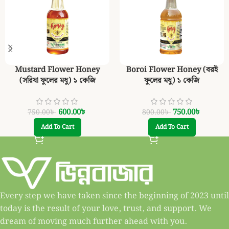
Mustard Flower Honey
Boroi Flower Honey (বরই
(সরিষা ফুলের মধু) ১ কেজি
ফুলের মধু) ১ কেজি
600.00
৳
750.00
৳
750.00
৳
800.00
৳
Add To Cart
Add To Cart
Every step we have taken since the beginning of 2023 until
today is the result of your love, trust, and support. We
dream of moving much further ahead with you.